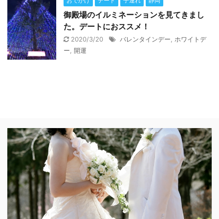
おでかけ
デート
子連れ
静岡
御殿場のイルミネーションを見てきまし
た。デートにおススメ！
2020/3/20
バレンタインデー
,
ホワイトデ
ー
,
開運