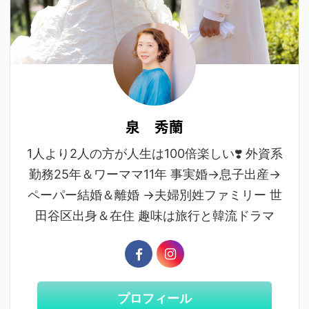
泉 秀蘭
1人より2人の方が人生は100倍楽しい❣️ 外資系
勤務25年＆ワーママ11年 事実婚→息子出産→
ペーパー結婚＆離婚 →夫婦別姓ファミリー 世
田谷区出身＆在住 趣味は旅行と韓流ドラマ
プロフィール