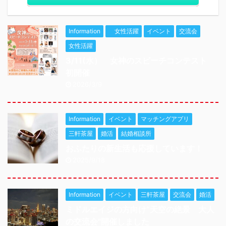
Information
女性活躍
イベント
交流会
女性活躍
3/11(水） 女神のスピーチコンテスト
初開催
2026/3/9
Information
イベント
マッチングアプリ
三軒茶屋
婚活
結婚相談所
おふたりの新生活も応援しています！
2025/9/18
Information
イベント
三軒茶屋
交流会
婚活
ミドルエイジの方向け”天空の絶景 大人
の交流会"開催しました