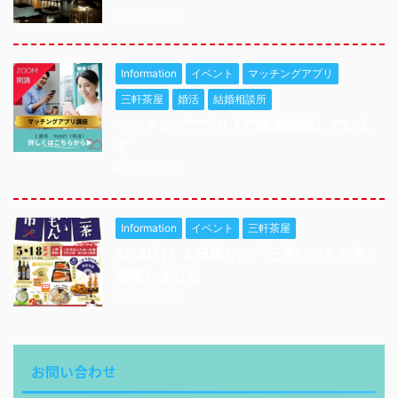
2025/9/18
Information
イベント
マッチングアプリ
三軒茶屋
婚活
結婚相談所
マッチングアプリ入門講座開催していま
す
2025/9/18
Information
イベント
三軒茶屋
5/18(日）１日限りの「三茶いいもん市」
開催しました
2025/6/8
お問い合わせ