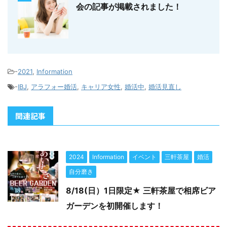
会の記事が掲載されました！
-
2021
,
Information
-
IBJ
,
アラフォー婚活
,
キャリア女性
,
婚活中
,
婚活見直し
関連記事
2024
Information
イベント
三軒茶屋
婚活
自分磨き
8/18(日）1日限定★ 三軒茶屋で相席ビア
ガーデンを初開催します！