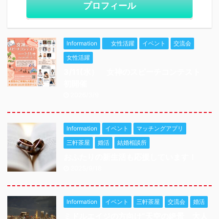
プロフィール
Information
女性活躍
イベント
交流会
女性活躍
3/11(水） 女神のスピーチコンテスト
初開催
2026/3/9
Information
イベント
マッチングアプリ
三軒茶屋
婚活
結婚相談所
おふたりの新生活も応援しています！
2025/9/18
Information
イベント
三軒茶屋
交流会
婚活
ミドルエイジの方向け”天空の絶景 大人