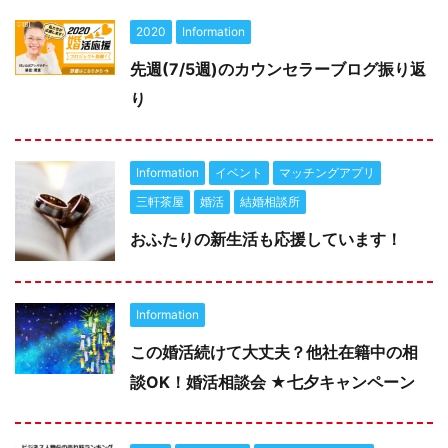
2020
Information
先週(7/5週)のカウンセラーブログ振り返
り
Information
イベント
マッチングアプリ
三軒茶屋
婚活
結婚相談所
おふたりの新生活も応援しています！
Information
この婚活続けて大丈夫？他社在籍中の相
談OK！婚活相談会 ★七夕キャンペーン