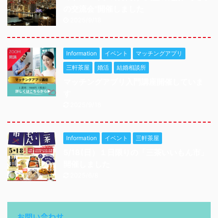
の交流会"開催しました
2025/9/18
Information
イベント
マッチングアプリ
三軒茶屋
婚活
結婚相談所
マッチングアプリ入門講座開催していま
す
2025/9/18
Information
イベント
三軒茶屋
5/18(日）１日限りの「三茶いいもん市」
開催しました
2025/6/8
お問い合わせ