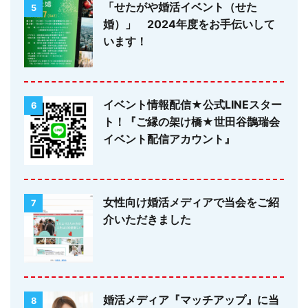
「せたがや婚活イベント（せた
5
婚）」 2024年度をお手伝いして
います！
イベント情報配信★公式LINEスター
6
ト！『ご縁の架け橋★世田谷鵲瑞会
イベント配信アカウント』
女性向け婚活メディアで当会をご紹
7
介いただきました
婚活メディア『マッチアップ』に当
8