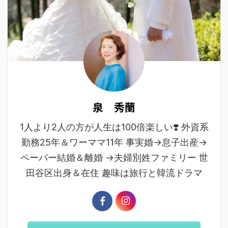
泉 秀蘭
1人より2人の方が人生は100倍楽しい❣️ 外資系
勤務25年＆ワーママ11年 事実婚→息子出産→
ペーパー結婚＆離婚 →夫婦別姓ファミリー 世
田谷区出身＆在住 趣味は旅行と韓流ドラマ