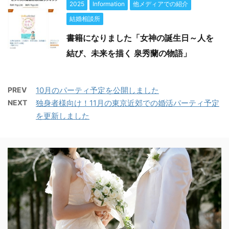
2025
Information
他メディアでの紹介
結婚相談所
書籍になりました「女神の誕生日～人を
結び、未来を描く 泉秀蘭の物語」
PREV
10月のパーティ予定を公開しました
NEXT
独身者様向け！11月の東京近郊での婚活パーティ予定
を更新しました