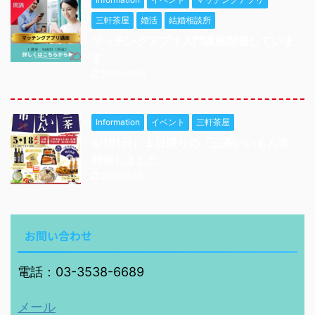
三軒茶屋
婚活
結婚相談所
マッチングアプリ入門講座開催していま
す
2025/9/18
Information
イベント
三軒茶屋
5/18(日）１日限りの「三茶いいもん市」
開催しました
2025/6/8
お問い合わせ
電話：03-3538-6689
メール