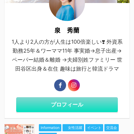
泉 秀蘭
1人より2人の方が人生は100倍楽しい❣️ 外資系
勤務25年＆ワーママ11年 事実婚→息子出産→
ペーパー結婚＆離婚 →夫婦別姓ファミリー 世
田谷区出身＆在住 趣味は旅行と韓流ドラマ
プロフィール
Information
女性活躍
イベント
交流会