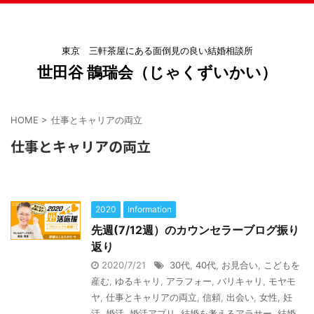
東京 三軒茶屋にある面倒見の良い結婚相談所
世田谷 鵲瑞会（じゃくずいかい）
HOME
>
仕事とキャリアの両立
仕事とキャリアの両立
2020
Information
先週(7/12週）のカウンセラーブログ振り
返り
2020/7/21
30代
,
40代
,
お見合い
,
こどもを
産む
,
ゆるキャリ
,
アラフォー
,
バリキャリ
,
モヤモ
ヤ
,
仕事とキャリアの両立
,
信頼
,
出会い
,
女性
,
妊
活
,
婚活
,
婚活アプリ
,
結婚を考えるアラサー
,
結婚