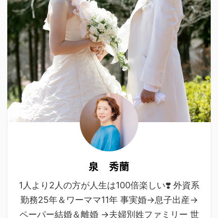
泉 秀蘭
1人より2人の方が人生は100倍楽しい❣️ 外資系
勤務25年＆ワーママ11年 事実婚→息子出産→
ペーパー結婚＆離婚 →夫婦別姓ファミリー 世