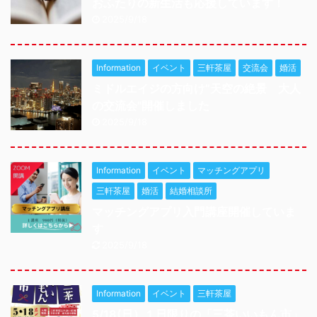
おふたりの新生活も応援しています！
2025/9/18
Information
イベント
三軒茶屋
交流会
婚活
ミドルエイジの方向け”天空の絶景 大人
の交流会"開催しました
2025/9/18
Information
イベント
マッチングアプリ
三軒茶屋
婚活
結婚相談所
マッチングアプリ入門講座開催していま
す
2025/9/18
Information
イベント
三軒茶屋
5/18(日）１日限りの「三茶いいもん市」