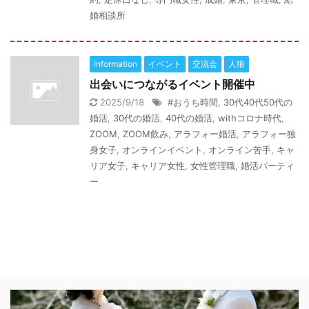
婚相談所
Information
イベント
交流会
人狼
出会いにつながるイベント開催中
2025/9/18
#おうち時間
,
30代40代50代の
婚活
,
30代の婚活
,
40代の婚活
,
withコロナ時代
,
ZOOM
,
ZOOM飲み
,
アラフォー婚活
,
アラフォー独
身女子
,
オンラインイベント
,
オンライン苦手
,
キャ
リア女子
,
キャリア女性
,
女性管理職
,
婚活パーティ
ー