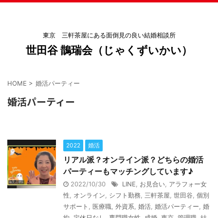
東京 三軒茶屋にある面倒見の良い結婚相談所
世田谷 鵲瑞会（じゃくずいかい）
HOME
>
婚活パーティー
婚活パーティー
2022
婚活
リアル派？オンライン派？どちらの婚活
パーティーもマッチングしています♪
2022/10/30
LINE
,
お見合い
,
アラフォー女
性
,
オンライン
,
シフト勤務
,
三軒茶屋
,
世田谷
,
個別
サポート
,
医療職
,
外資系
,
婚活
,
婚活パーティー
,
婚
約
,
定休日なし
,
専門職女性
,
成婚
,
東京
,
管理職
,
結