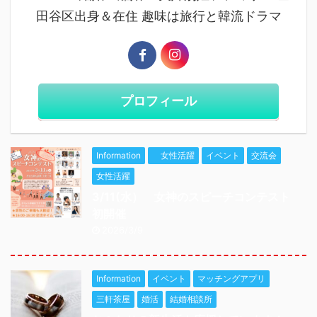
田谷区出身＆在住 趣味は旅行と韓流ドラマ
プロフィール
Information
女性活躍
イベント
交流会
女性活躍
3/11(水） 女神のスピーチコンテスト
初開催
2026/3/9
Information
イベント
マッチングアプリ
三軒茶屋
婚活
結婚相談所