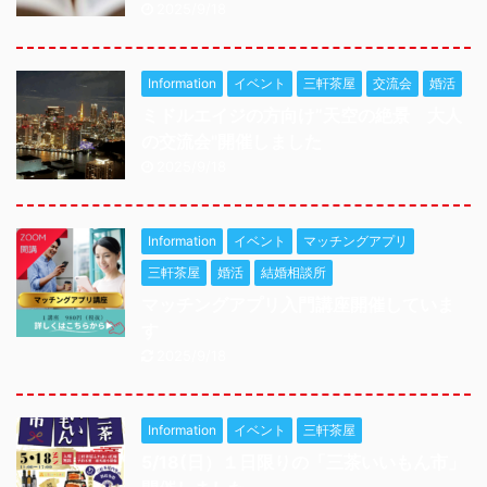
2025/9/18
Information
イベント
三軒茶屋
交流会
婚活
ミドルエイジの方向け”天空の絶景 大人
の交流会"開催しました
2025/9/18
Information
イベント
マッチングアプリ
三軒茶屋
婚活
結婚相談所
マッチングアプリ入門講座開催していま
す
2025/9/18
Information
イベント
三軒茶屋
5/18(日）１日限りの「三茶いいもん市」