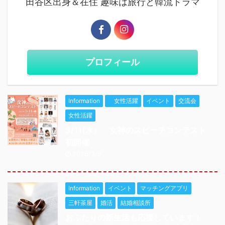
田谷区出身＆在住 趣味は旅行と韓流ドラマ
プロフィール
Information
女性活躍
イベント
交流会
女性活躍
3/11(水） 女神のスピーチコンテスト
初開催
2026/3/9
Information
イベント
マッチングアプリ
三軒茶屋
婚活
結婚相談所
おふたりの新生活も応援しています！