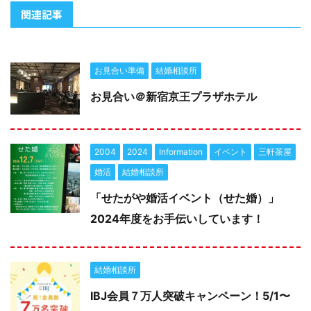
関連記事
お見合い準備
結婚相談所
お見合い＠新宿京王プラザホテル
2004
2024
Information
イベント
三軒茶屋
婚活
結婚相談所
「せたがや婚活イベント（せた婚）」
2024年度をお手伝いしています！
結婚相談所
IBJ会員７万人突破キャンペーン！5/1〜