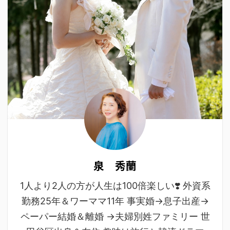
泉 秀蘭
1人より2人の方が人生は100倍楽しい❣️ 外資系
勤務25年＆ワーママ11年 事実婚→息子出産→
ペーパー結婚＆離婚 →夫婦別姓ファミリー 世