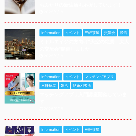
おふたりの新生活も応援しています！
2025/9/18
Information
イベント
三軒茶屋
交流会
婚活
ミドルエイジの方向け”天空の絶景 大人
の交流会"開催しました
2025/9/18
Information
イベント
マッチングアプリ
三軒茶屋
婚活
結婚相談所
マッチングアプリ入門講座開催していま
す
2025/9/18
Information
イベント
三軒茶屋