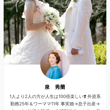
泉 秀蘭
1人より2人の方が人生は100倍楽しい❣️ 外資系
勤務25年＆ワーママ11年 事実婚→息子出産→