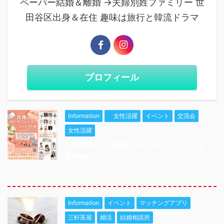
ペーパー結婚＆離婚 →夫婦別姓ファミリー 世
田谷区出身＆在住 趣味は旅行と韓流ドラマ
プロフィール
Information
女性活躍
イベント
交流会
女性活躍
3/11(水） 女神のスピーチコンテスト
初開催
2026/3/9
Information
イベント
マッチングアプリ
三軒茶屋
婚活
結婚相談所