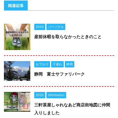
関連記事
2020
パーソナル
産前休暇を取らなかったときのこと
おでかけ
子連れ
静岡
静岡 富士サファリパーク
2020
Information
三軒茶屋しゃれなあど商店街地図に仲間
入りしました