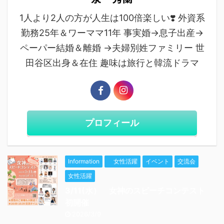
1人より2人の方が人生は100倍楽しい❣️ 外資系
勤務25年＆ワーママ11年 事実婚→息子出産→
ペーパー結婚＆離婚 →夫婦別姓ファミリー 世
田谷区出身＆在住 趣味は旅行と韓流ドラマ
プロフィール
Information
女性活躍
イベント
交流会
女性活躍
3/11(水） 女神のスピーチコンテスト
初開催
2026/3/9