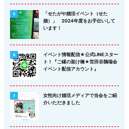
「せたがや婚活イベント（せた
5
婚）」 2024年度をお手伝いして
います！
イベント情報配信★公式LINEスター
6
ト！『ご縁の架け橋★世田谷鵲瑞会
イベント配信アカウント』
女性向け婚活メディアで当会をご紹
7
介いただきました