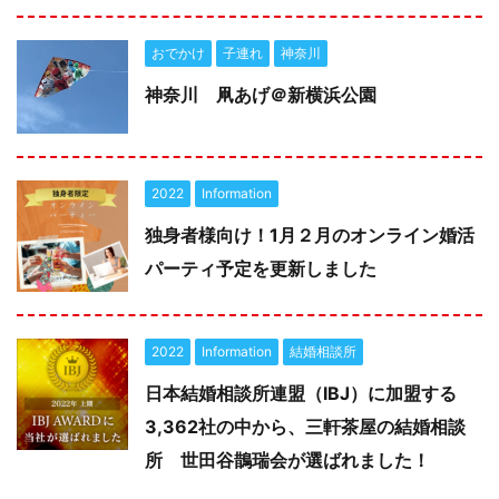
おでかけ
子連れ
神奈川
神奈川 凧あげ＠新横浜公園
2022
Information
独身者様向け！1月２月のオンライン婚活
パーティ予定を更新しました
2022
Information
結婚相談所
日本結婚相談所連盟（IBJ）に加盟する
3,362社の中から、三軒茶屋の結婚相談
所 世田谷鵲瑞会が選ばれました！