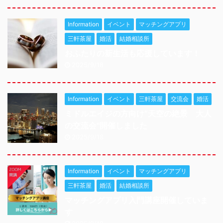
Information
イベント
マッチングアプリ
三軒茶屋
婚活
結婚相談所
おふたりの新生活も応援しています！
2025/9/18
Information
イベント
三軒茶屋
交流会
婚活
ミドルエイジの方向け”天空の絶景 大人
の交流会"開催しました
2025/9/18
Information
イベント
マッチングアプリ
三軒茶屋
婚活
結婚相談所
マッチングアプリ入門講座開催していま
す