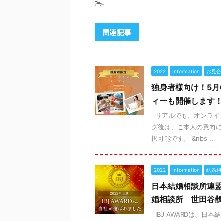
-
関連記事
2022
Information
お見合
独身者様向け！5月
ィーも開催します！
リアルでも、オンライン
グ後は、ご本人の意向に
択可能です。 &nbs ...
2022
Information
結婚相
日本結婚相談所連盟
婚相談所 世田谷
IBJ AWARDは、日