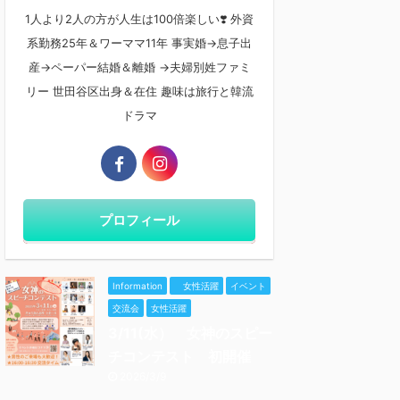
1人より2人の方が人生は100倍楽しい❣️ 外資
系勤務25年＆ワーママ11年 事実婚→息子出
産→ペーパー結婚＆離婚 →夫婦別姓ファミ
リー 世田谷区出身＆在住 趣味は旅行と韓流
ドラマ
プロフィール
Information
女性活躍
イベント
交流会
女性活躍
3/11(水） 女神のスピー
チコンテスト 初開催
2026/3/9