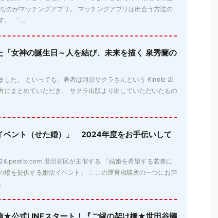
位なのがマッチングアプリ。 マッチングアプリは出会う方法の
 ' ...
た「女神の誕生日～人を結び、未来を描く 泉秀蘭の
した。 といっても、著者は河原サクラさんという Kindle 出
方にまとめていただき、 サクラ出版より出していただいたもの
イベント（せた婚）」 2024年度をお手伝いして
aya2024.peatix.com 世田谷区が主催する 「結婚を希望する若者に
の場を提供する婚活イベント」 ここの運営相談所の一つにお声
.
信★公式LINEスタート！『ご縁の架け橋★世田谷鵲