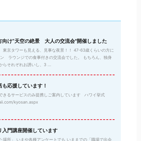
方向け”天空の絶景 大人の交流会"開催しました
東京タワーも見える、見事な夜景！！ 47-63歳くらいの方に
マン ラウンジでの食事付きの交流会でした。 もちろん、独身
らそれぞれお誘いし、3 ...
活も応援しています！
できるサービスのみ提携しご案内しています ハワイ挙式
aii.com/kyosan.aspx
リ入門講座開催しています
た場所」 いまや各種アンケートでも いままでの「職場で出会