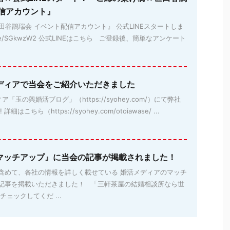
配信アカウント』
谷鵲瑞会 イベント配信アカウント』 公式LINEスタートしま
lin.ee/SGkwzW2 公式LINEはこちら ご登録後、簡単なアンケート
ディアで当会をご紹介いただきました
玉の輿婚活ブログ」（https://syohey.com/）にて弊社
はこちら（https://syohey.com/otoiawase/ ...
マッチアップ』に当会の記事が掲載されました！
含めて、各社の情報を詳しく載せている 婚活メディアのマッチ
記事を掲載いただきました！ 「三軒茶屋の結婚相談所なら世
ェックしてくだ ...