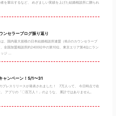
者を輩出するなど、 めざましい実績を上げた結婚相談所に贈られ
のカウンセラーブログ振り返り
会は、国内最大規模の日本結婚相談所連盟（IBJ)のカウンセラーブ
、全国加盟相談所約2400社中の第10位、東京エリア第4位にラン
ジ ...
キャンペーン！5/1〜31
のプレスリリースが発表されました！ 7万人って、 今日時点で在
。 アプリの「〇百万人！」のような、 累計ではありません。