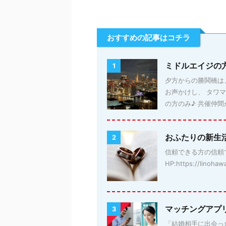
おすすめの記事はコチラ
ミドルエイジの
1
夕方からの勝鬨橋は、
お声かけし、 タワ
の方のみ♪ 共催仲間か
おふたりの新生
2
信頼できる方の信頼
HP:https://linohaw
マッチングアプ
3
「結婚相手に出会っ