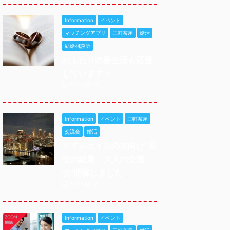
Information
イベント
マッチングアプリ
三軒茶屋
婚活
結婚相談所
おふたりの新生活も応援
しています！
2025/9/18
Information
イベント
三軒茶屋
交流会
婚活
ミドルエイジの方向け”天
空の絶景 大人の交流
会"開催しました
2025/9/18
Information
イベント