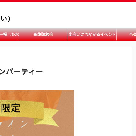
かい）
ー探しをお
個別体験会
出会いにつながるイベント
当
い
開催中
ンパーティー