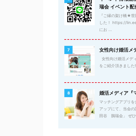
瑞会 イベント
『ご縁の架け橋★世田
した！ https://
にお ...
女性向け婚活メ
7
女性向け婚活メディア「
をご紹介頂きました!! 詳細
婚活メディア『
8
マッチングアプリを
アップにて、当会の
田谷 鵲瑞会」 ぜひチ