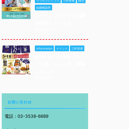
マッチングアプリ
三軒茶屋
婚活
結婚相談所
マッチングアプリ入門講
座開催しています
2025/9/18
Information
イベント
三軒茶屋
5/18(日）１日限りの
「三茶いいもん市」開催
しました
2025/6/8
お問い合わせ
電話：03-3538-6689