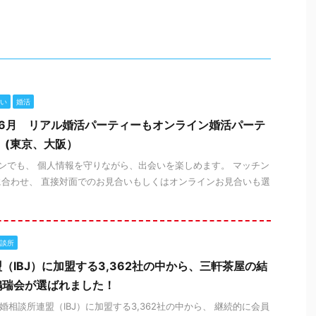
い
婚活
6月 リアル婚活パーティーもオンライン婚活パーテ
 (東京、大阪）
でも、 個人情報を守りながら、出会いを楽しめます。 マッチン
合わせ、 直接対面でのお見合いもしくはオンラインお見合いも選
談所
（IBJ）に加盟する3,362社の中から、三軒茶屋の結
鵲瑞会が選ばれました！
本結婚相談所連盟（IBJ）に加盟する3,362社の中から、 継続的に会員