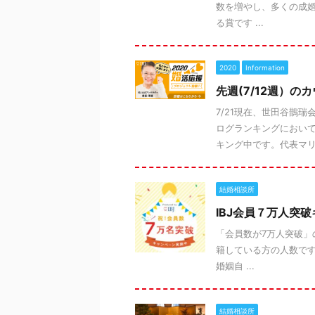
数を増やし、多くの成婚
る賞です ...
2020
Information
先週(7/12週）
7/21現在、世田谷鵲瑞
ログランキングにおいて
キング中です。代表マリッ
結婚相談所
IBJ会員７万人突破
「会員数が7万人突破」
籍している方の人数です
婚姻自 ...
結婚相談所