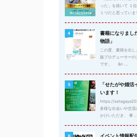
った」を抜いて １
１つだと思っています。
書籍になりまし
4
物語」
この度、書籍を出しま
版プロデューサーの
です。 &n ...
「せたがや婚活
5
います！
https://setag
多様な出会いや交流
かけいただき、 事 ..
イベント情報配
6