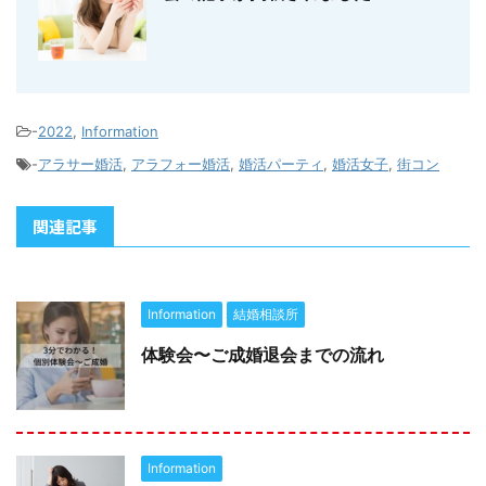
-
2022
,
Information
-
アラサー婚活
,
アラフォー婚活
,
婚活パーティ
,
婚活女子
,
街コン
関連記事
Information
結婚相談所
体験会〜ご成婚退会までの流れ
Information