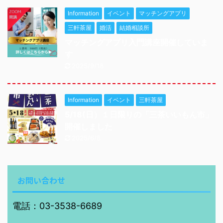
Information
イベント
マッチングアプリ
三軒茶屋
婚活
結婚相談所
マッチングアプリ入門講座開催していま
す
2025/9/18
Information
イベント
三軒茶屋
5/18(日）１日限りの「三茶いいもん市」
開催しました
2025/6/8
お問い合わせ
電話：03-3538-6689