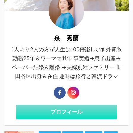
泉 秀蘭
1人より2人の方が人生は100倍楽しい❣️ 外資系
勤務25年＆ワーママ11年 事実婚→息子出産→
ペーパー結婚＆離婚 →夫婦別姓ファミリー 世
田谷区出身＆在住 趣味は旅行と韓流ドラマ
プロフィール