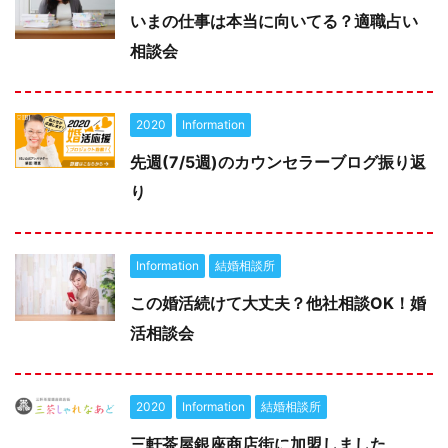
いまの仕事は本当に向いてる？適職占い
相談会
2020
Information
先週(7/5週)のカウンセラーブログ振り返
り
Information
結婚相談所
この婚活続けて大丈夫？他社相談OK！婚
活相談会
2020
Information
結婚相談所
三軒茶屋銀座商店街に加盟しました