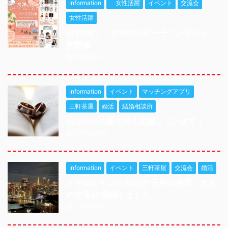
Information
女性活躍
イベント
交流会
女性活躍
3/11(水） 女神のスピーチコンテスト
初開催
2026/3/9
Information
イベント
マッチングアプリ
三軒茶屋
婚活
結婚相談所
おふたりの新生活も応援しています！
2025/9/18
Information
イベント
三軒茶屋
交流会
婚活
ミドルエイジの方向け”天空の絶景 大人
の交流会"開催しました
2025/9/18