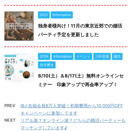
2021
Information
独身者様向け！11月の東京近郊での婚活
パーティ予定を更新しました
2024
Information
イベント
三軒茶屋
婚活
自分磨き
8/10(土）＆8/17(土）無料オンラインセ
ミナー 印象アップで再会率アップ！
PREV
IBJ 在籍会員8万人突破！初期費用から10,000円OFF
キャンペーンに参加してます
NEXT
リアル派？オンライン派？どちらの婚活パーティーも
マッチングしています♪