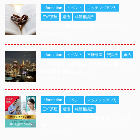
Information
イベント
マッチングアプリ
三軒茶屋
婚活
結婚相談所
おふたりの新生活も応援しています！
2025/9/18
Information
イベント
三軒茶屋
交流会
婚活
ミドルエイジの方向け”天空の絶景 大人
の交流会"開催しました
2025/9/18
Information
イベント
マッチングアプリ
三軒茶屋
婚活
結婚相談所
マッチングアプリ入門講座開催していま
す
2025/9/18