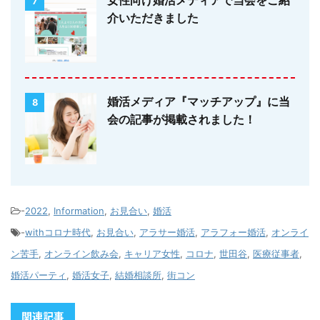
女性向け婚活メディアで当会をご紹
7
介いただきました
婚活メディア『マッチアップ』に当
8
会の記事が掲載されました！
-
2022
,
Information
,
お見合い
,
婚活
-
withコロナ時代
,
お見合い
,
アラサー婚活
,
アラフォー婚活
,
オンライ
ン苦手
,
オンライン飲み会
,
キャリア女性
,
コロナ
,
世田谷
,
医療従事者
,
婚活パーティ
,
婚活女子
,
結婚相談所
,
街コン
関連記事