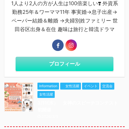
1人より2人の方が人生は100倍楽しい❣️ 外資系
勤務25年＆ワーママ11年 事実婚→息子出産→
ペーパー結婚＆離婚 →夫婦別姓ファミリー 世
田谷区出身＆在住 趣味は旅行と韓流ドラマ
プロフィール
Information
女性活躍
イベント
交流会
女性活躍
3/11(水） 女神のスピーチコンテスト
初開催
2026/3/9