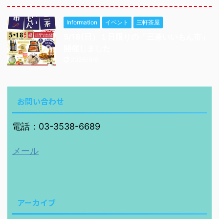
Information
イベント
三軒茶屋
5/18(日）１日限りの「三茶いいもん市」
開催しました
2025/6/8
お問い合わせ
電話：03-3538-6689
メール
アーカイブ