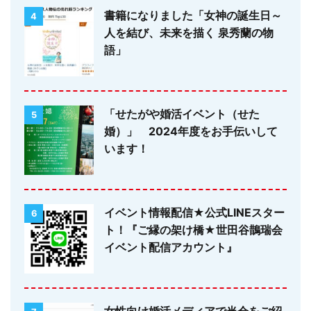
書籍になりました「女神の誕生日～
4
人を結び、未来を描く 泉秀蘭の物
語」
「せたがや婚活イベント（せた
5
婚）」 2024年度をお手伝いして
います！
イベント情報配信★公式LINEスター
6
ト！『ご縁の架け橋★世田谷鵲瑞会
イベント配信アカウント』