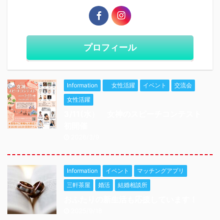
プロフィール
Information
女性活躍
イベント
交流会
女性活躍
3/11(水） 女神のスピーチコンテスト
初開催
2026/3/9
Information
イベント
マッチングアプリ
三軒茶屋
婚活
結婚相談所
おふたりの新生活も応援しています！
2025/9/18