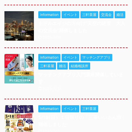
Information
イベント
三軒茶屋
交流会
婚活
ミドルエイジの方向け”天空の絶景 大人
の交流会"開催しました
2025/9/18
Information
イベント
マッチングアプリ
三軒茶屋
婚活
結婚相談所
マッチングアプリ入門講座開催していま
す
2025/9/18
Information
イベント
三軒茶屋
5/18(日）１日限りの「三茶いいもん市」
開催しました
2025/6/8