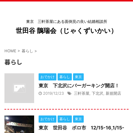
東京 三軒茶屋にある面倒見の良い結婚相談所
世田谷 鵲瑞会（じゃくずいかい）
HOME
>
暮らし
>
暮らし
おでかけ
暮らし
東京
東京 下北沢にバーガーキング開店！
2019/12/23
三軒茶屋
,
下北沢
,
新規開店
おでかけ
暮らし
東京
東京 世田谷 ボロ市 12/15-16,1/15-