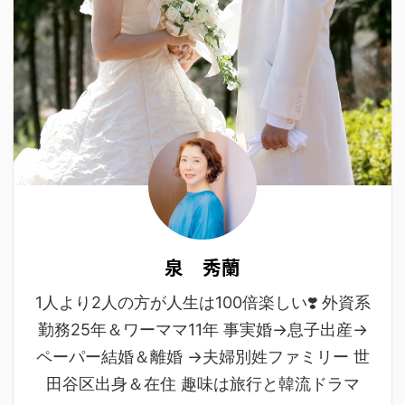
泉 秀蘭
1人より2人の方が人生は100倍楽しい❣️ 外資系
勤務25年＆ワーママ11年 事実婚→息子出産→
ペーパー結婚＆離婚 →夫婦別姓ファミリー 世
田谷区出身＆在住 趣味は旅行と韓流ドラマ