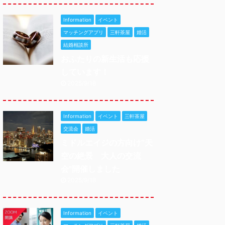
Information
イベント
マッチングアプリ
三軒茶屋
婚活
結婚相談所
おふたりの新生活も応援
しています！
2025/9/18
Information
イベント
三軒茶屋
交流会
婚活
ミドルエイジの方向け”天
空の絶景 大人の交流
会"開催しました
2025/9/18
Information
イベント