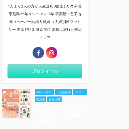
1人より2人の方が人生は100倍楽しい❣️ 外資
系勤務25年＆ワーママ11年 事実婚→息子出
産→ペーパー結婚＆離婚 →夫婦別姓ファミ
リー 世田谷区出身＆在住 趣味は旅行と韓流
ドラマ
プロフィール
Information
女性活躍
イベント
交流会
女性活躍
3/11(水） 女神のスピー
チコンテスト 初開催
2026/3/9