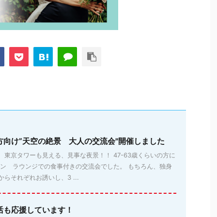
方向け”天空の絶景 大人の交流会"開催しました
東京タワーも見える、見事な夜景！！ 47-63歳くらいの方に
マン ラウンジでの食事付きの交流会でした。 もちろん、独身
らそれぞれお誘いし、3 ...
活も応援しています！