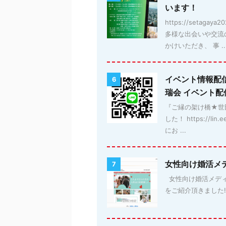
います！
https://setag
多様な出会いや交流
かけいただき、 事 ..
イベント情報配
6
瑞会 イベント
『ご縁の架け橋★世田
した！ https://
にお ...
女性向け婚活メ
7
女性向け婚活メディア「
をご紹介頂きました!! 詳細