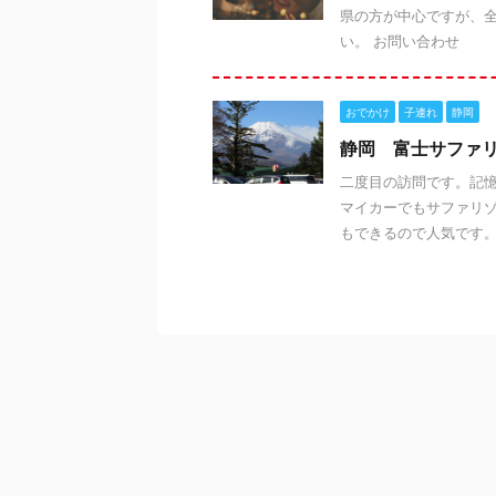
県の方が中心ですが、全
い。 お問い合わせ
おでかけ
子連れ
静岡
静岡 富士サファ
二度目の訪問です。記
マイカーでもサファリ
もできるので人気です。午