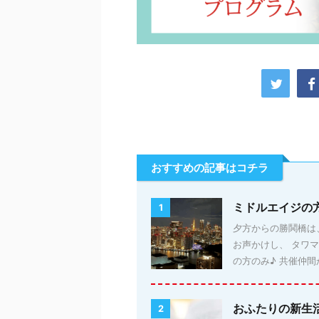
おすすめの記事はコチラ
ミドルエイジの
1
夕方からの勝鬨橋は、
お声かけし、 タワ
の方のみ♪ 共催仲間か
おふたりの新生
2