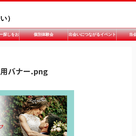
かい）
ー探しをお
個別体験会
出会いにつながるイベント
当
い
開催中
HP用バナー.png