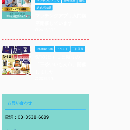
マッチングアプリ
三軒茶屋
婚活
結婚相談所
マッチングアプリ入門講
座開催しています
2025/9/18
Information
イベント
三軒茶屋
5/18(日）１日限りの
「三茶いいもん市」開催
しました
2025/6/8
お問い合わせ
電話：03-3538-6689