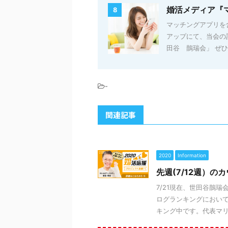
婚活メディア『
8
マッチングアプリを
アップにて、当会の
田谷 鵲瑞会」 ぜひチ
-
関連記事
2020
Information
先週(7/12週）
7/21現在、世田谷鵲瑞
ログランキングにおいて
キング中です。代表マリッ