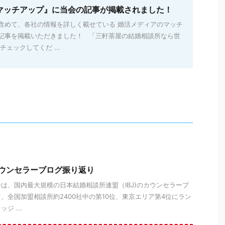
マッチアップ』に当会の記事が掲載されました！
含めて、各社の情報を詳しく載せている 婚活メディアのマッチ
記事を掲載いただきました！ 「三軒茶屋の結婚相談所なら世
ェックしてくだ ...
のカウンセラーブログ振り返り
会は、国内最大規模の日本結婚相談所連盟（IBJ)のカウンセラーブ
、全国加盟相談所約2400社中の第10位、東京エリア第4位にラン
ジ ...