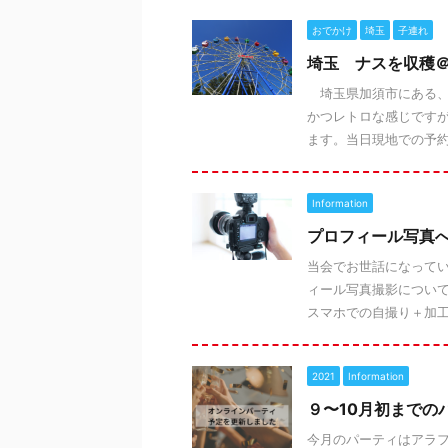
おでかけ
埼玉
子連れ
埼玉 ナスを収穫
埼玉県加須市にある、
かつレトロな感じです
ます。当日現地での予約の
Information
プロフィール写真
当会でお世話になって
ィール写真撮影について
スマホでの自撮り＋加工が
2021
Information
９〜10月初までの
今月のパーティはアラフ