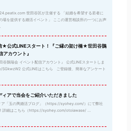
aya2024.peatix.com 世田谷区が主催する 「結婚を希望する若者に
の場を提供する婚活イベント」 ここの運営相談所の一つにお声
.
信★公式LINEスタート！『ご縁の架け橋★世田谷鵲
配信アカウント』
谷鵲瑞会 イベント配信アカウント』 公式LINEスタートしま
lin.ee/SGkwzW2 公式LINEはこちら ご登録後、簡単なアンケート
ディアで当会をご紹介いただきました
玉の輿婚活ブログ」（https://syohey.com/）にて弊社
はこちら（https://syohey.com/otoiawase/ ...