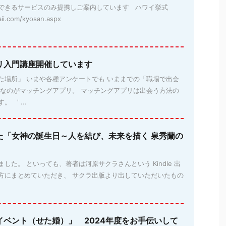
できるサービスのみ提携しご案内しています ハワイ挙式
aii.com/kyosan.aspx
リ入門講座開催しています
た場所」 いまや各種アンケートでも いままでの「職場で出会
位なのがマッチングアプリ。 マッチングアプリは出会う方法の
 ' ...
た「女神の誕生日～人を結び、未来を描く 泉秀蘭の
した。 といっても、著者は河原サクラさんという Kindle 出
方にまとめていただき、 サクラ出版より出していただいたもの
イベント（せた婚）」 2024年度をお手伝いして