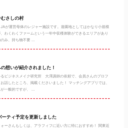
＠むさしの村
JAが運営母体のレジャー施設です。遊園地としてはかなり小規模
が、わくわくファームという一年中収穫体験ができるエリアがあり
み、持ち物不要 ...
への想いが紹介されました！
いるビジネスメイク研究所 大澤講師の依頼で、会員さんのプロフ
お話したところ、掲載くださいました！ マッチングアプリでは、
一般的ですが、 ...
パーティ予定を更新しました
ォーさんもしくは、アラフィフに近い方に特におすすめ！ 関東近