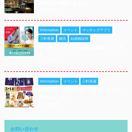
の交流会"開催しました
2025/9/18
Information
イベント
マッチングアプリ
三軒茶屋
婚活
結婚相談所
マッチングアプリ入門講座開催していま
す
2025/9/18
Information
イベント
三軒茶屋
5/18(日）１日限りの「三茶いいもん市」
開催しました
2025/6/8
お問い合わせ