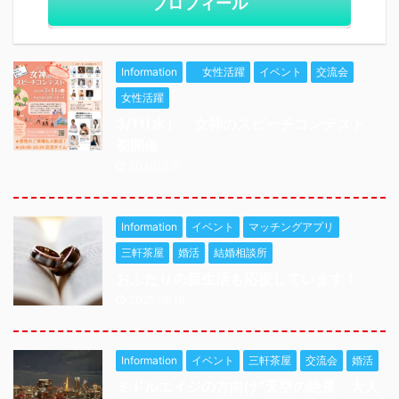
プロフィール
Information
女性活躍
イベント
交流会
女性活躍
3/11(水） 女神のスピーチコンテスト
初開催
2026/3/9
Information
イベント
マッチングアプリ
三軒茶屋
婚活
結婚相談所
おふたりの新生活も応援しています！
2025/9/18
Information
イベント
三軒茶屋
交流会
婚活
ミドルエイジの方向け”天空の絶景 大人