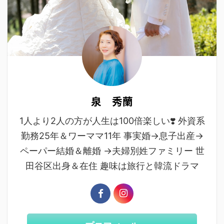
泉 秀蘭
1人より2人の方が人生は100倍楽しい❣️ 外資系
勤務25年＆ワーママ11年 事実婚→息子出産→
ペーパー結婚＆離婚 →夫婦別姓ファミリー 世
田谷区出身＆在住 趣味は旅行と韓流ドラマ