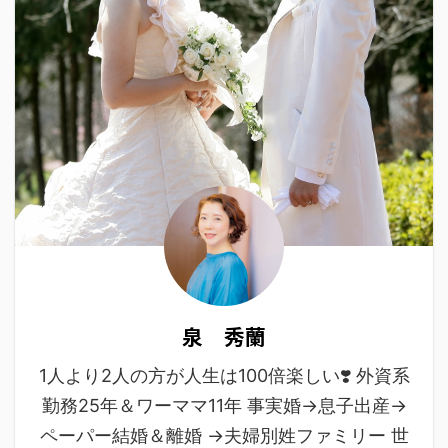
泉 秀蘭
1人より2人の方が人生は100倍楽しい❣️ 外資系
勤務25年＆ワーママ11年 事実婚→息子出産→
ペーパー結婚＆離婚 →夫婦別姓ファミリー 世