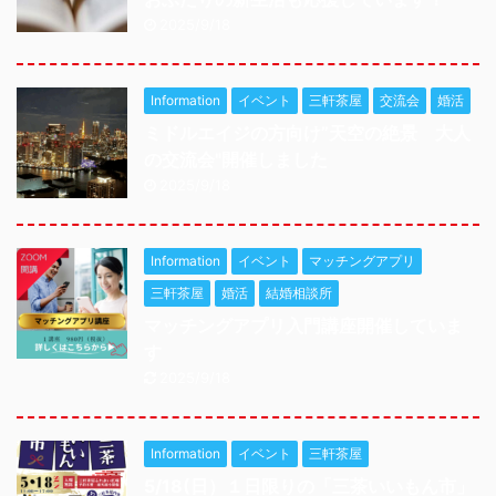
2025/9/18
Information
イベント
三軒茶屋
交流会
婚活
ミドルエイジの方向け”天空の絶景 大人
の交流会"開催しました
2025/9/18
Information
イベント
マッチングアプリ
三軒茶屋
婚活
結婚相談所
マッチングアプリ入門講座開催していま
す
2025/9/18
Information
イベント
三軒茶屋
5/18(日）１日限りの「三茶いいもん市」