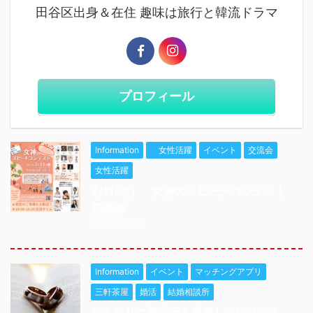
田谷区出身＆在住 趣味は旅行と韓流ドラマ
プロフィール
Information
女性活躍
イベント
交流会
女性活躍
3/11(水） 女神のスピーチコンテスト
初開催
2026/3/9
Information
イベント
マッチングアプリ
三軒茶屋
婚活
結婚相談所
おふたりの新生活も応援しています！