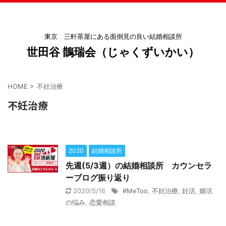
東京 三軒茶屋にある面倒見の良い結婚相談所
世田谷 鵲瑞会（じゃくずいかい）
HOME
>
不妊治療
不妊治療
2020
結婚相談所
先週(5/3週）の結婚相談所 カウンセラ
ーブログ振り返り
2020/5/16
#MeToo
,
不妊治療
,
妊活
,
婚活
の悩み
,
恋愛相談