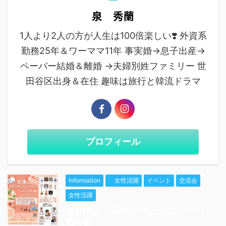
泉 秀蘭
1人より2人の方が人生は100倍楽しい❣️ 外資系
勤務25年＆ワーママ11年 事実婚→息子出産→
ペーパー結婚＆離婚 →夫婦別姓ファミリー 世
田谷区出身＆在住 趣味は旅行と韓流ドラマ
プロフィール
Information
女性活躍
イベント
交流会
女性活躍
3/11(水） 女神のスピーチコンテスト
初開催