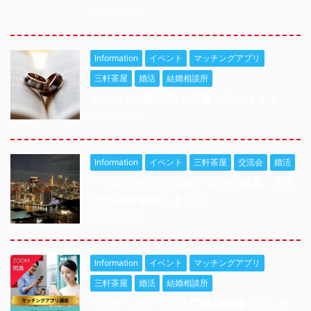
2026/3/9
Information
イベント
マッチングアプリ
三軒茶屋
婚活
結婚相談所
おふたりの新生活も応援しています！
2025/9/18
Information
イベント
三軒茶屋
交流会
婚活
ミドルエイジの方向け”天空の絶景 大人
の交流会"開催しました
2025/9/18
Information
イベント
マッチングアプリ
三軒茶屋
婚活
結婚相談所
マッチングアプリ入門講座開催していま