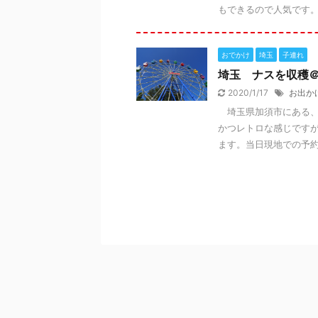
もできるので人気です。午
おでかけ
埼玉
子連れ
埼玉 ナスを収穫
2020/1/17
お出か
埼玉県加須市にある、
かつレトロな感じです
ます。当日現地での予約の