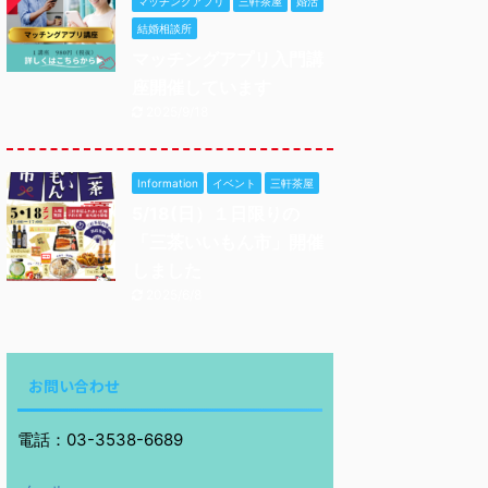
マッチングアプリ
三軒茶屋
婚活
結婚相談所
マッチングアプリ入門講
座開催しています
2025/9/18
Information
イベント
三軒茶屋
5/18(日）１日限りの
「三茶いいもん市」開催
しました
2025/6/8
お問い合わせ
電話：03-3538-6689