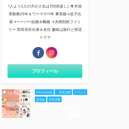
1人より2人の方が人生は100倍楽しい❣️ 外資
系勤務25年＆ワーママ11年 事実婚→息子出
産→ペーパー結婚＆離婚 →夫婦別姓ファミ
リー 世田谷区出身＆在住 趣味は旅行と韓流
ドラマ
プロフィール
Information
女性活躍
イベント
交流会
女性活躍
3/11(水） 女神のスピー
チコンテスト 初開催
2026/3/9