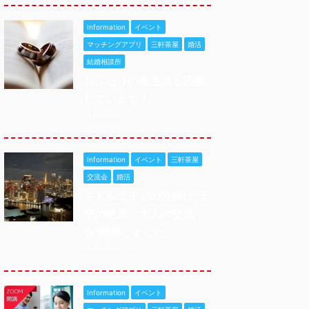
Information
イベント
マッチングアプリ
三軒茶屋
婚活
結婚相談所
おふたりの新生活も応援
しています！
2025/9/18
Information
イベント
三軒茶屋
交流会
婚活
ミドルエイジの方向け”天
空の絶景 大人の交流
会"開催しました
2025/9/18
Information
イベント