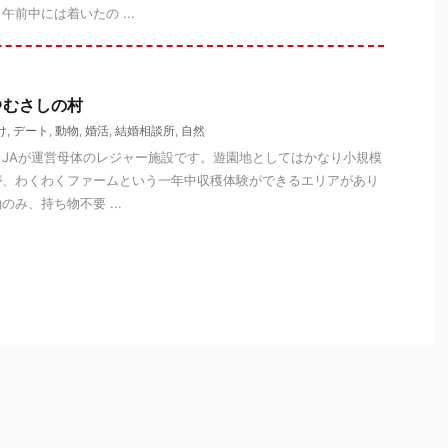
前中には着いたの ...
＠むさしの村
け
,
デート
,
動物
,
婚活
,
結婚相談所
,
自然
JAが運営母体のレジャー施設です。遊園地としてはかなり小規模
が、わくわくファームという一年中収穫体験ができるエリアがあり
み、持ち物不要 ...