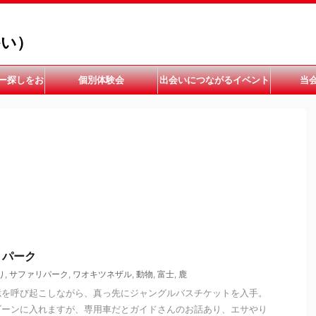
かい）
ー探しをお
個別体験会
出会いにつながるイベント
当
い
開催中
リパーク
り
,
サファリパーク
,
ワオキツネザル
,
動物
,
富士
,
鹿
憶を呼び起こしながら、真っ先にジャングルバスチケットを入手。
ゾーンに入れますが、専用車だとガイドさんのお話あり、エサやり