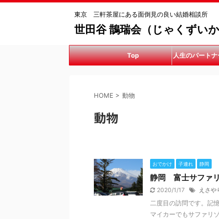
東京 三軒茶屋にある面倒見の良い結婚相談所
世田谷 鵲瑞会（じゃくずい
Top
人生のパートナ
手伝
HOME
>
動物
動物
おでかけ
子連れ
静岡
静岡 富士サファ
2020/1/17
えさや
二度目の訪問です。記
マイカーでもサファリ