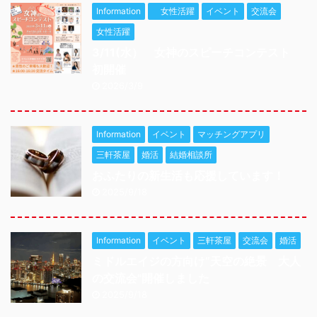
Information
女性活躍
イベント
交流会
女性活躍
3/11(水） 女神のスピーチコンテスト
初開催
2026/3/9
Information
イベント
マッチングアプリ
三軒茶屋
婚活
結婚相談所
おふたりの新生活も応援しています！
2025/9/18
Information
イベント
三軒茶屋
交流会
婚活
ミドルエイジの方向け”天空の絶景 大人
の交流会"開催しました
2025/9/18