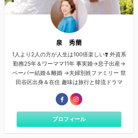
泉 秀蘭
1人より2人の方が人生は100倍楽しい❣️ 外資系
勤務25年＆ワーママ11年 事実婚→息子出産→
ペーパー結婚＆離婚 →夫婦別姓ファミリー 世
田谷区出身＆在住 趣味は旅行と韓流ドラマ
プロフィール