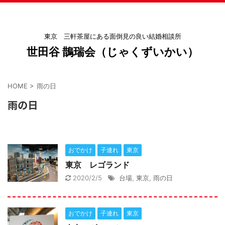
東京 三軒茶屋にある面倒見の良い結婚相談所
世田谷 鵲瑞会（じゃくずいかい）
HOME
>
雨の日
雨の日
おでかけ
子連れ
東京
東京 レゴランド
2020/2/5
台場
,
東京
,
雨の日
おでかけ
子連れ
東京