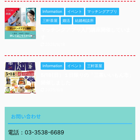
Information
イベント
マッチングアプリ
三軒茶屋
婚活
結婚相談所
マッチングアプリ入門講座開催していま
す
2025/9/18
Information
イベント
三軒茶屋
5/18(日）１日限りの「三茶いいもん市」
開催しました
2025/6/8
お問い合わせ
電話：03-3538-6689