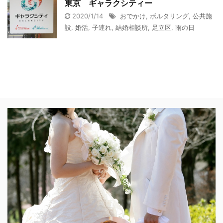
東京 ギャラクシティー
2020/1/14
おでかけ
,
ボルタリング
,
公共施
設
,
婚活
,
子連れ
,
結婚相談所
,
足立区
,
雨の日