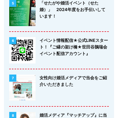
「せたがや婚活イベント（せた
5
婚）」 2024年度をお手伝いして
います！
イベント情報配信★公式LINEスター
6
ト！『ご縁の架け橋★世田谷鵲瑞会
イベント配信アカウント』
女性向け婚活メディアで当会をご紹
7
介いただきました
婚活メディア『マッチアップ』に当
8