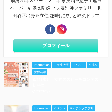
勤務25年＆ワーママ11年 事実婚→息子出産→
ペーパー結婚＆離婚 →夫婦別姓ファミリー 世
田谷区出身＆在住 趣味は旅行と韓流ドラマ
プロフィール
Information
女性活躍
イベント
交流会
女性活躍
3/11(水） 女神のスピーチコンテスト
初開催
2026/3/9
Information
イベント
マッチングアプリ