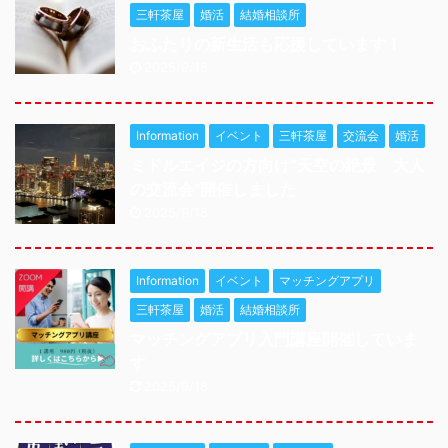
三軒茶屋
婚活
結婚相談所
おふたりの新生活も応援しています！
2025/9/18
Information
イベント
三軒茶屋
交流会
婚活
ミドルエイジの方向け”天空の絶景 大人
の交流会"開催しました
2025/9/18
Information
イベント
マッチングアプリ
三軒茶屋
婚活
結婚相談所
マッチングアプリ入門講座開催していま
す
2025/9/18