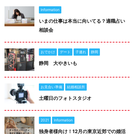
Information
いまの仕事は本当に向いてる？適職占い
相談会
おでかけ
デート
子連れ
静岡
静岡 大やきいも
お見合い準備
結婚相談所
土曜日のフォトスタジオ
2021
Information
独身者様向け！12月の東京近郊での婚活