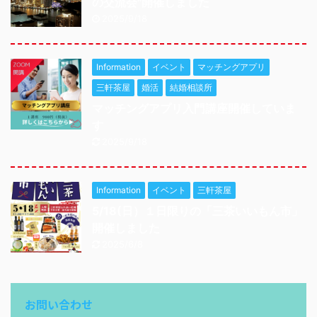
の交流会"開催しました
2025/9/18
Information
イベント
マッチングアプリ
三軒茶屋
婚活
結婚相談所
マッチングアプリ入門講座開催していま
す
2025/9/18
Information
イベント
三軒茶屋
5/18(日）１日限りの「三茶いいもん市」
開催しました
2025/6/8
お問い合わせ