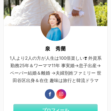
泉 秀蘭
1人より2人の方が人生は100倍楽しい❣️ 外資系
勤務25年＆ワーママ11年 事実婚→息子出産→
ペーパー結婚＆離婚 →夫婦別姓ファミリー 世
田谷区出身＆在住 趣味は旅行と韓流ドラマ
プロフィール