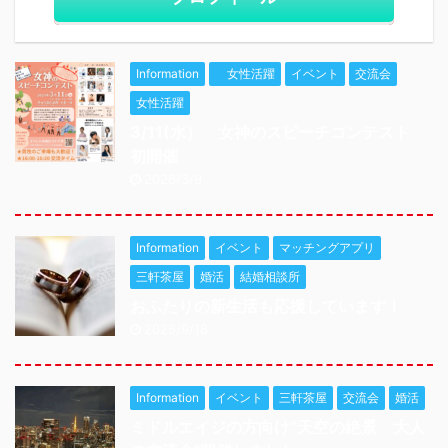
Information
女性活躍
イベント
交流会
女性活躍
3/11(水） 女神のスピーチコンテスト
初開催
2026/3/9
Information
イベント
マッチングアプリ
三軒茶屋
婚活
結婚相談所
おふたりの新生活も応援しています！
2025/9/18
Information
イベント
三軒茶屋
交流会
婚活
ミドルエイジの方向け”天空の絶景 大人