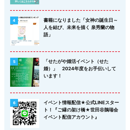
書籍になりました「女神の誕生日～
4
人を結び、未来を描く 泉秀蘭の物
語」
「せたがや婚活イベント（せた
5
婚）」 2024年度をお手伝いして
います！
イベント情報配信★公式LINEスター
6
ト！『ご縁の架け橋★世田谷鵲瑞会
イベント配信アカウント』