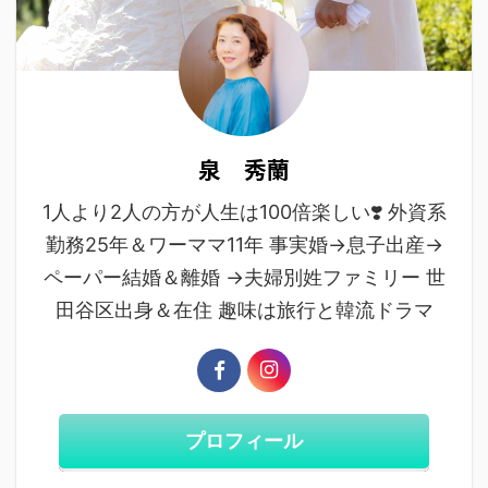
泉 秀蘭
1人より2人の方が人生は100倍楽しい❣️ 外資系
勤務25年＆ワーママ11年 事実婚→息子出産→
ペーパー結婚＆離婚 →夫婦別姓ファミリー 世
田谷区出身＆在住 趣味は旅行と韓流ドラマ
プロフィール