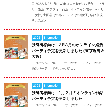
2022/5/25
withコロナ時代
,
お見合い
,
アラ
サー婚活
,
アラフォー婚活
,
オンライン苦手
,
キャリ
ア女性
,
世田谷
,
婚活パーティ
,
婚活女子
,
結婚相談
所
,
街コン
2022
Information
独身者様向け！2月3月のオンライン婚活
パーティ予定を更新しました (東京近郊＆
大阪）
2022/2/8
アラサー婚活
,
アラフォー婚活
,
婚活パーティ
,
婚活女子
,
街コン
2022
Information
独身者様向け！1月２月のオンライン婚活
パーティ予定を更新しました
2022/1/14
アラサー婚活
,
アラフォー婚活
,