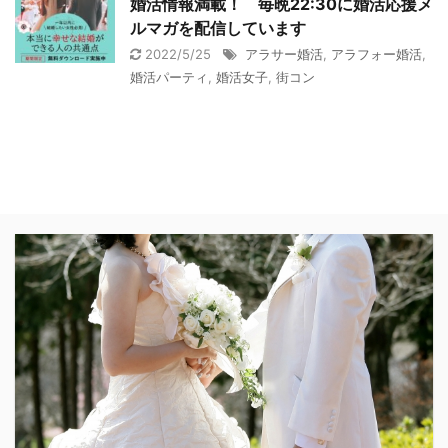
婚活情報満載！ 毎晩22:30に婚活応援メ
ルマガを配信しています
2022/5/25
アラサー婚活
,
アラフォー婚活
,
婚活パーティ
,
婚活女子
,
街コン