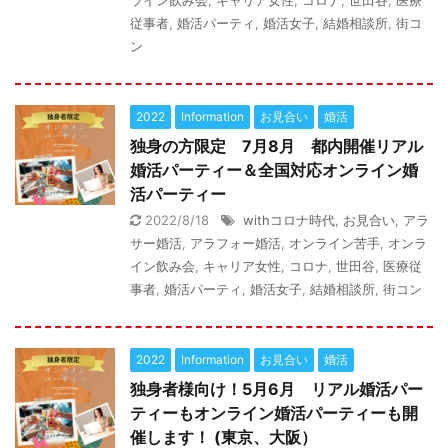
ライン飲み会
,
キャリア女性
,
コロナ
,
世田谷
,
医療
従事者
,
婚活パーティ
,
婚活女子
,
結婚相談所
,
街コ
ン
2022
Information
お見合い
婚活
独身の方限定 7月8月 都内開催リアル
婚活パーティー＆全国対応オンライン婚
活パーティー
2022/8/18
withコロナ時代
,
お見合い
,
アラ
サー婚活
,
アラフォー婚活
,
オンライン苦手
,
オンラ
イン飲み会
,
キャリア女性
,
コロナ
,
世田谷
,
医療従
事者
,
婚活パーティ
,
婚活女子
,
結婚相談所
,
街コン
2022
Information
お見合い
婚活
独身者様向け！5月6月 リアル婚活パー
ティーもオンライン婚活パーティーも開
催します！ (東京、大阪）