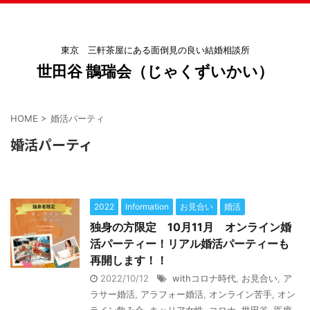
東京 三軒茶屋にある面倒見の良い結婚相談所
世田谷 鵲瑞会（じゃくずいかい）
HOME
>
婚活パーティ
婚活パーティ
2022
Information
お見合い
婚活
独身の方限定 10月11月 オンライン婚
活パーティー！リアル婚活パーティーも
再開します！！
2022/10/12
withコロナ時代
,
お見合い
,
ア
ラサー婚活
,
アラフォー婚活
,
オンライン苦手
,
オン