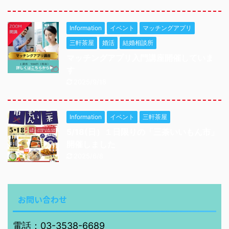
Information
イベント
マッチングアプリ
三軒茶屋
婚活
結婚相談所
マッチングアプリ入門講座開催していま
す
2025/9/18
Information
イベント
三軒茶屋
5/18(日）１日限りの「三茶いいもん市」
開催しました
2025/6/8
お問い合わせ
電話：03-3538-6689