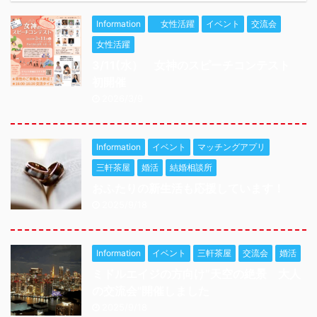
Information
女性活躍
イベント
交流会
女性活躍
3/11(水） 女神のスピーチコンテスト
初開催
2026/3/9
Information
イベント
マッチングアプリ
三軒茶屋
婚活
結婚相談所
おふたりの新生活も応援しています！
2025/9/18
Information
イベント
三軒茶屋
交流会
婚活
ミドルエイジの方向け”天空の絶景 大人
の交流会"開催しました
2025/9/18