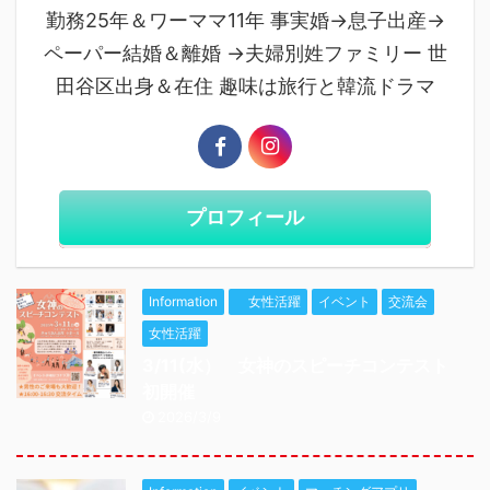
勤務25年＆ワーママ11年 事実婚→息子出産→
ペーパー結婚＆離婚 →夫婦別姓ファミリー 世
田谷区出身＆在住 趣味は旅行と韓流ドラマ
プロフィール
Information
女性活躍
イベント
交流会
女性活躍
3/11(水） 女神のスピーチコンテスト
初開催
2026/3/9