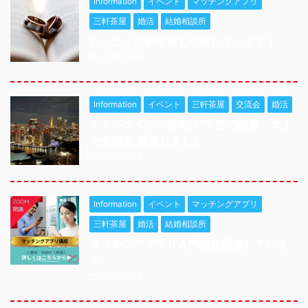
Information
イベント
マッチングアプリ
三軒茶屋
婚活
結婚相談所
おふたりの新生活も応援しています！
2025/9/18
Information
イベント
三軒茶屋
交流会
婚活
ミドルエイジの方向け”天空の絶景 大人
の交流会"開催しました
2025/9/18
Information
イベント
マッチングアプリ
三軒茶屋
婚活
結婚相談所
マッチングアプリ入門講座開催していま
す
2025/9/18