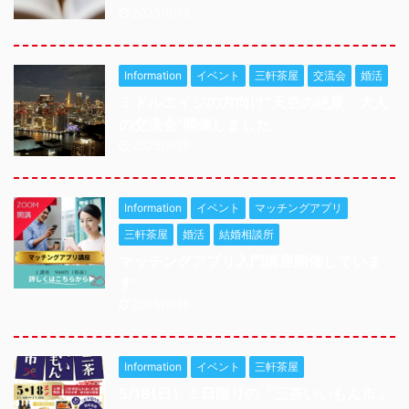
2025/9/18
Information
イベント
三軒茶屋
交流会
婚活
ミドルエイジの方向け”天空の絶景 大人
の交流会"開催しました
2025/9/18
Information
イベント
マッチングアプリ
三軒茶屋
婚活
結婚相談所
マッチングアプリ入門講座開催していま
す
2025/9/18
Information
イベント
三軒茶屋
5/18(日）１日限りの「三茶いいもん市」