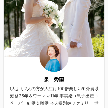
泉 秀蘭
1人より2人の方が人生は100倍楽しい❣️ 外資系
勤務25年＆ワーママ11年 事実婚→息子出産→
ペーパー結婚＆離婚 →夫婦別姓ファミリー 世