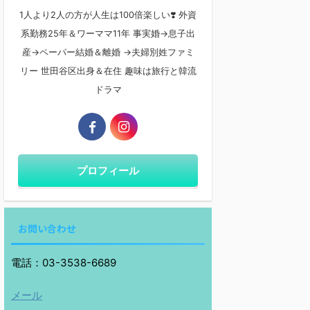
1人より2人の方が人生は100倍楽しい❣️ 外資
系勤務25年＆ワーママ11年 事実婚→息子出
産→ペーパー結婚＆離婚 →夫婦別姓ファミ
リー 世田谷区出身＆在住 趣味は旅行と韓流
ドラマ
プロフィール
お問い合わせ
電話：03-3538-6689
メール