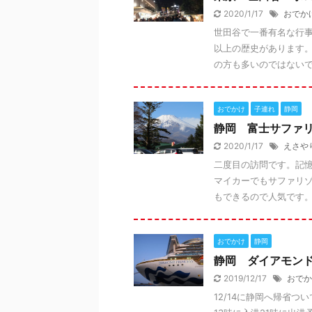
2020/1/17
おでか
世田谷で一番有名な行事
以上の歴史があります。
の方も多いのではないでし
おでかけ
子連れ
静岡
静岡 富士サファ
2020/1/17
えさや
二度目の訪問です。記
マイカーでもサファリ
もできるので人気です。午
おでかけ
静岡
静岡 ダイアモン
2019/12/17
おでか
12/14に静岡へ帰省