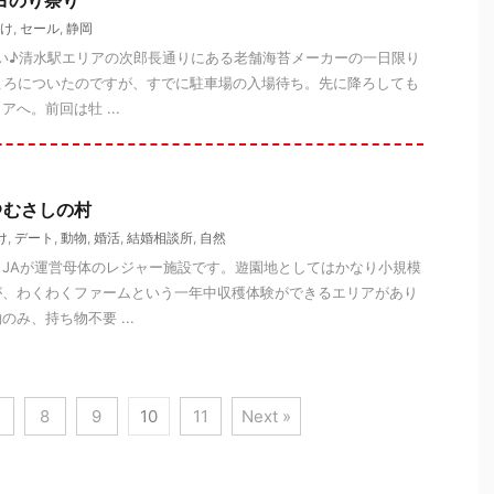
ヨのり祭り
け
,
セール
,
静岡
い♪清水駅エリアの次郎長通りにある老舗海苔メーカーの一日限り
ころについたのですが、すでに駐車場の入場待ち。先に降ろしても
へ。前回は牡 ...
＠むさしの村
け
,
デート
,
動物
,
婚活
,
結婚相談所
,
自然
JAが運営母体のレジャー施設です。遊園地としてはかなり小規模
が、わくわくファームという一年中収穫体験ができるエリアがあり
み、持ち物不要 ...
8
9
10
11
Next »