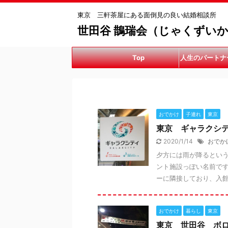
東京 三軒茶屋にある面倒見の良い結婚相談所
世田谷 鵲瑞会（じゃくずい
Top
人生のパートナ
手伝
おでかけ
子連れ
東京
東京 ギャラクシ
2020/1/14
おでか
夕方には雨が降るとい
ント施設っぽい名前で
ーに隣接しており、入館料
おでかけ
暮らし
東京
東京 世田谷 ボロ市 1