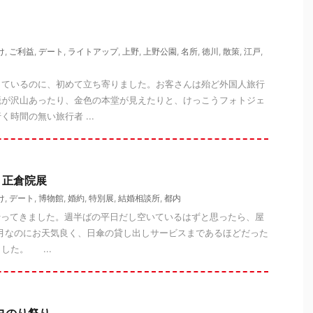
け
,
ご利益
,
デート
,
ライトアップ
,
上野
,
上野公園
,
名所
,
徳川
,
散策
,
江戸
,
ているのに、初めて立ち寄りました。お客さんは殆ど外国人旅行
籠が沢山あったり、金色の本堂が見えたりと、けっこうフォトジェ
時間の無い旅行者 ...
 正倉院展
け
,
デート
,
博物館
,
婚約
,
特別展
,
結婚相談所
,
都内
行ってきました。週半ばの平日だし空いているはずと思ったら、屋
1月なのにお天気良く、日傘の貸し出しサービスまであるほどだった
した。 ...