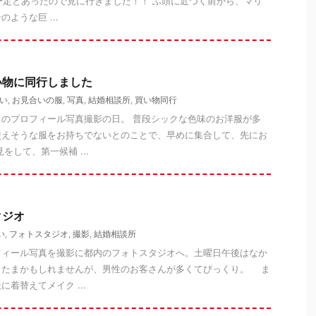
港予定とあったので見に行きました！！ ふ頭に近づく前から、マリ
ような巨 ...
い物に同行しました
い
,
お見合いの服
,
写真
,
結婚相談所
,
買い物同行
のプロフィール写真撮影の日。 普段シックな色味のお洋服が多
使えそうな服をお持ちでないとのことで、早めに集合して、先にお
をして、第一候補 ...
タジオ
い
,
フォトスタジオ
,
撮影
,
結婚相談所
ィール写真を撮影に都内のフォトスタジオへ。土曜日午後はなか
またまかもしれませんが、男性のお客さんが多くてびっくり。 ま
着替えてメイク ...