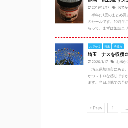
静岡 第23回サス
2019/12/17
おでか
半年に1度のまとめ買
のセールです。10時半
らって、まずは缶詰エリア
おでかけ
埼玉
子連れ
埼玉 ナスを収穫
2020/1/17
お出か
埼玉県加須市にある、
かつレトロな感じです
ます。当日現地での予約の
« Prev
1
…