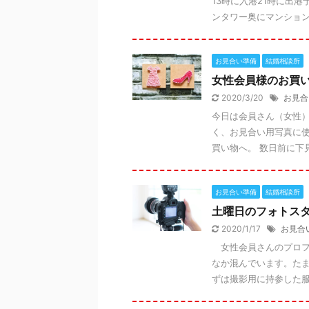
13時に入港21時に出
ンタワー奥にマンションの
お見合い準備
結婚相談所
女性会員様のお買
2020/3/20
お見合
今日は会員さん（女性）
く、お見合い用写真に
買い物へ。 数日前に下見
お見合い準備
結婚相談所
土曜日のフォトス
2020/1/17
お見合
女性会員さんのプロフ
なか混んでいます。た
ずは撮影用に持参した服に