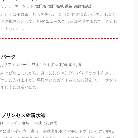
け
,
フリーマーケット
,
世田谷
,
世田谷線
,
散策
,
結婚相談所
といえばボロ市。社会で習った”楽市楽座”の楽市が元で、400年
冬の風物詩として、NHKニュースでも毎回登場するので、ご存じ
ょうか。 ...
リパーク
り
,
サファリパーク
,
ワオキツネザル
,
動物
,
富士
,
鹿
憶を呼び起こしながら、真っ先にジャングルバスチケットを入手。
ゾーンに入れますが、専用車だとガイドさんのお話あり、エサやり
前中には着いたの ...
ドプリンセス＠清水港
け
,
ドリプラ
,
客船
,
日の出
,
港
,
静岡
ついでに清水港へ立ち寄り。豪華客船ダイアモンドプリンセスが同日