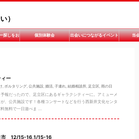
かい）
ー探しをお
個別体験会
出会いにつながるイベント
当
い
開催中
ティー
け
,
ボルタリング
,
公共施設
,
婚活
,
子連れ
,
結婚相談所
,
足立区
,
雨の日
う予報だったので、足立区にあるギャラクシティーに。アミューメ
すが、公共施設です！各種コンサートなどを行う西新井文化センタ
無料で一日遊べま ...
2/15-16,1/15-16