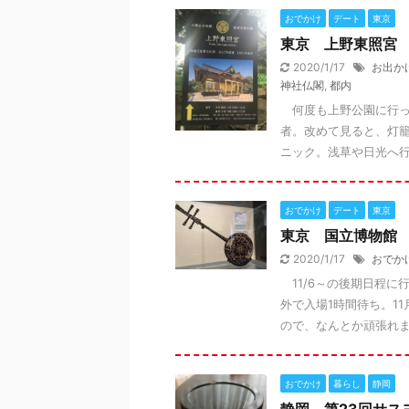
おでかけ
デート
東京
東京 上野東照宮
2020/1/17
お出か
神社仏閣
,
都内
何度も上野公園に行っ
者。改めて見ると、灯
ニック。浅草や日光へ行く
おでかけ
デート
東京
東京 国立博物館
2020/1/17
おでか
11/6～の後期日程に
外で入場1時間待ち。1
ので、なんとか頑張れま
おでかけ
暮らし
静岡