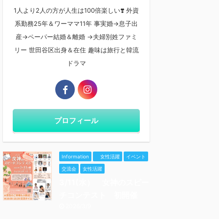
1人より2人の方が人生は100倍楽しい❣️ 外資
系勤務25年＆ワーママ11年 事実婚→息子出
産→ペーパー結婚＆離婚 →夫婦別姓ファミ
リー 世田谷区出身＆在住 趣味は旅行と韓流
ドラマ
プロフィール
Information
女性活躍
イベント
交流会
女性活躍
3/11(水） 女神のスピー
チコンテスト 初開催
2026/3/9