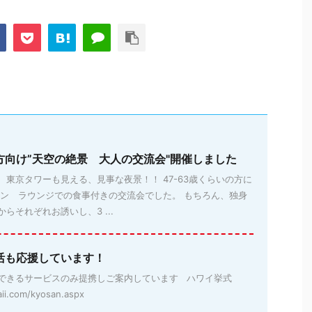
方向け”天空の絶景 大人の交流会"開催しました
東京タワーも見える、見事な夜景！！ 47-63歳くらいの方に
マン ラウンジでの食事付きの交流会でした。 もちろん、独身
らそれぞれお誘いし、3 ...
活も応援しています！
できるサービスのみ提携しご案内しています ハワイ挙式
aii.com/kyosan.aspx