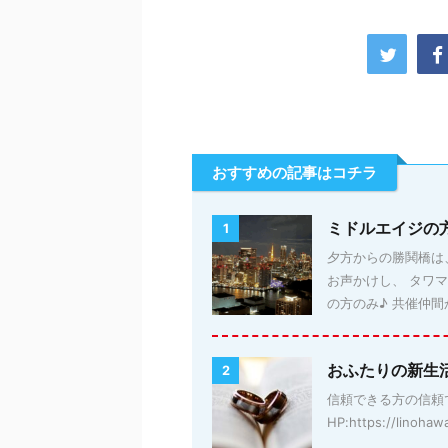
おすすめの記事はコチラ
ミドルエイジの
1
夕方からの勝鬨橋は、
お声かけし、 タワ
の方のみ♪ 共催仲間か
おふたりの新生
2
信頼できる方の信頼
HP:https://linohaw