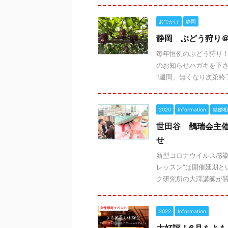
おでかけ
静岡
静岡 ぶどう狩り
毎年恒例のぶどう狩り！
のお知らせハガキを下
1週間、無くなり次第終了
2020
Information
結婚相
世田谷 鵲瑞会主催
せ
新型コロナウイルス感染
レッスン”は開催延期と
ク研究所の大澤講師が質問
2022
Information