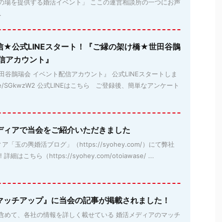
の場を提供する婚活イベント」 ここの運営相談所の一つにお声
.
信★公式LINEスタート！『ご縁の架け橋★世田谷鵲
配信アカウント』
谷鵲瑞会 イベント配信アカウント』 公式LINEスタートしま
lin.ee/SGkwzW2 公式LINEはこちら ご登録後、簡単なアンケート
ディアで当会をご紹介いただきました
玉の輿婚活ブログ」（https://syohey.com/）にて弊社
はこちら（https://syohey.com/otoiawase/ ...
マッチアップ』に当会の記事が掲載されました！
含めて、各社の情報を詳しく載せている 婚活メディアのマッチ