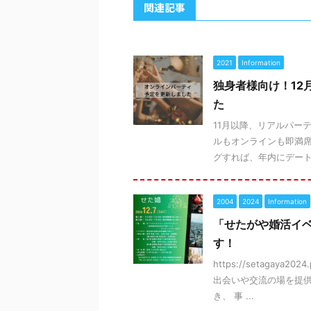
関連記事
2021
Information
独身者様向け！12
た
11月以降、リアルパー
ルもオンラインも即満席
グすれば、年内にデートも
2004
2024
Information
「せたがや婚活イベ
す！
https://setagay
出会いや交流の場を提供
き、 事 ...