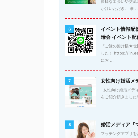
多様な出会いや交流
かけいただき、 事 ..
イベント情報配
6
瑞会 イベント
『ご縁の架け橋★世田
した！ https://
にお ...
女性向け婚活メ
7
女性向け婚活メディア「
をご紹介頂きました!! 詳細
婚活メディア『
8
マッチングアプリを