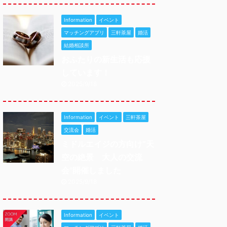
Information
イベント
マッチングアプリ
三軒茶屋
婚活
結婚相談所
おふたりの新生活も応援
しています！
2025/9/18
Information
イベント
三軒茶屋
交流会
婚活
ミドルエイジの方向け”天
空の絶景 大人の交流
会"開催しました
2025/9/18
Information
イベント