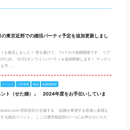
月の東京近郊での婚活パーティ予定を追加更新しまし
ティも復活しました！ 密を避けて、７x７の小規模開催です。 リア
のため、 12/22オンラインパーティを追加開催します！ マッチン
可 ...
イベント
三軒茶屋
婚活
結婚相談所
ント（せた婚）」 2024年度をお手伝いしていま
a2024.peatix.com 世田谷区が主催する 「結婚を希望する若者に多様な
する婚活イベント」 ここの運営相談所の一つにお声かけいただ