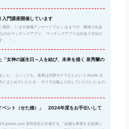
リ入門講座開催しています
た場所」 いまや各種アンケートでも いままでの「職場で出会
位なのがマッチングアプリ。 マッチングアプリは出会う方法の
 ' ...
た「女神の誕生日～人を結び、未来を描く 泉秀蘭の
した。 といっても、著者は河原サクラさんという Kindle 出
方にまとめていただき、 サクラ出版より出していただいたもの
イベント（せた婚）」 2024年度をお手伝いして
aya2024.peatix.com 世田谷区が主催する 「結婚を希望する若者に