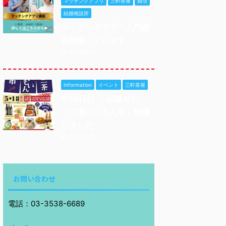
マッチングアプリ
三軒茶屋
婚活
結婚相談所
マッチングアプリ入門講
座開催しています
2025/9/18
Information
イベント
三軒茶屋
5/18(日）１日限りの
「三茶いいもん市」開催
しました
2025/6/8
お問い合わせ
電話：03-3538-6689