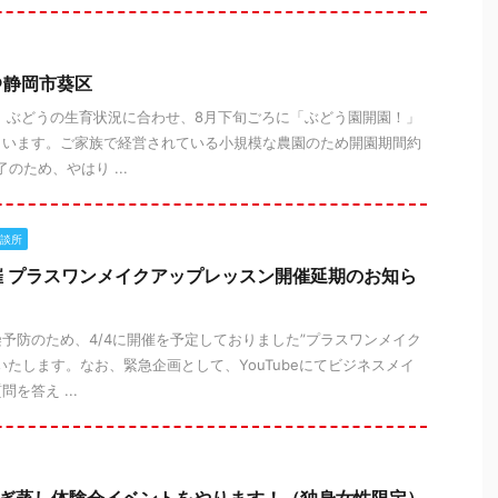
＠静岡市葵区
 ぶどうの生育状況に合わせ、8月下旬ごろに「ぶどう園開園！」
さいます。ご家族で経営されている小規模な農園のため開園期間約
のため、やはり ...
談所
 プラスワンメイクアップレッスン開催延期のお知ら
予防のため、4/4に開催を予定しておりました”プラスワンメイク
いたします。なお、緊急企画として、YouTubeにてビジネスメイ
を答え ...