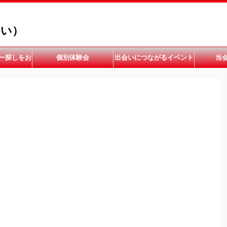
かい）
ー探しをお
個別体験会
出会いにつながるイベント
当
い
開催中