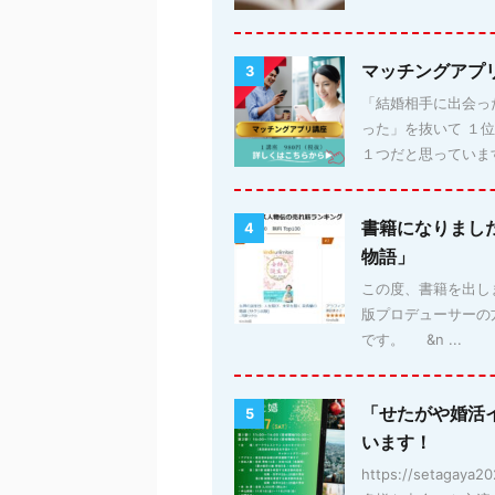
マッチングアプ
3
「結婚相手に出会っ
った」を抜いて １
１つだと思っています。
書籍になりまし
4
物語」
この度、書籍を出しま
版プロデューサーの
です。 &n ...
「せたがや婚活
5
います！
https://setag